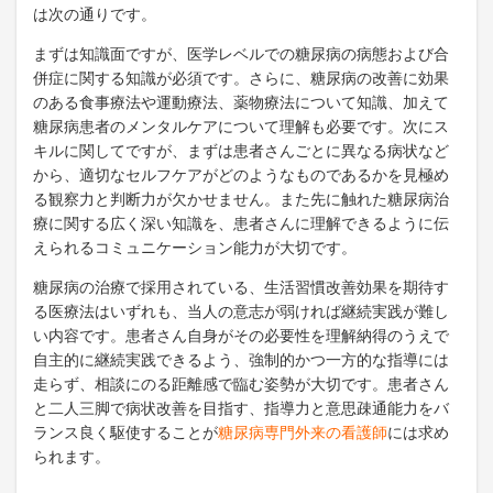
は次の通りです。
まずは知識面ですが、医学レベルでの糖尿病の病態および合
併症に関する知識が必須です。さらに、糖尿病の改善に効果
のある食事療法や運動療法、薬物療法について知識、加えて
糖尿病患者のメンタルケアについて理解も必要です。次にス
キルに関してですが、まずは患者さんごとに異なる病状など
から、適切なセルフケアがどのようなものであるかを見極め
る観察力と判断力が欠かせません。また先に触れた糖尿病治
療に関する広く深い知識を、患者さんに理解できるように伝
えられるコミュニケーション能力が大切です。
糖尿病の治療で採用されている、生活習慣改善効果を期待す
る医療法はいずれも、当人の意志が弱ければ継続実践が難し
い内容です。患者さん自身がその必要性を理解納得のうえで
自主的に継続実践できるよう、強制的かつ一方的な指導には
走らず、相談にのる距離感で臨む姿勢が大切です。患者さん
と二人三脚で病状改善を目指す、指導力と意思疎通能力をバ
ランス良く駆使することが
糖尿病専門外来の看護師
には求め
られます。